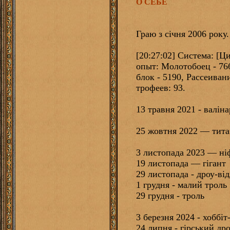
О СЕБЕ
Граю з січня 2006 року.
[20:27:02] Система: [
опыт: Молотобоец - 76
блок - 5190, Рассеиван
трофеев: 93.
13 травня 2021 - валіна
25 жовтня 2022 — тита
3 листопада 2023 — ні
19 листопада — гігант
29 листопада - дроу-ві
1 грудня - малий троль
29 грудня - троль
3 березня 2024 - хоббі
24 липня - гірський др