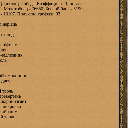
: [Циклоп] Победа. Коэффициент 1, опыт:
, Молотобоец - 76650, Боевой блок - 5190,
- 13107. Получено трофеев: 93.
лінарієць
титанід
— ніфелім
ант
у-відлюдник
роль
оббіт-мохноног
й дроу
й троль
еревертень
шкірий гігант
апівкровка
овий гном
ий троль