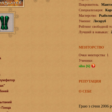
Покровитель:
Мантэ
Специализация:
Кар
Мастерство:
Рыболо
Умение:
Лесоруб
Рейтинг свободной т
Лучший в навыках:
МЕНТОРСТВО
Очки менторства: 1
а
Ученики:
silos [6]
с
иумфатор
РЕПУТАЦИЯ
ах"
Теней
О СЕБЕ
пытаний
Граю з січня 2006 р
 Гонца