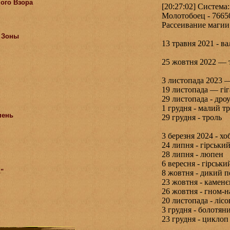
ого Взора
[20:27:02] Система
Молотобоец - 76650
Рассеивание магии 
 Зоны
13 травня 2021 - ва
25 жовтня 2022 — 
3 листопада 2023 
19 листопада — гіг
29 листопада - дро
1 грудня - малий т
пень
29 грудня - троль
3 березня 2024 - х
24 липня - гірськи
28 липня - люпен
6 вересня - гірськи
ь"
8 жовтня - дикий п
23 жовтня - каменє
26 жовтня - гном-н
20 листопада - ліс
3 грудня - болотян
23 грудня - циклоп