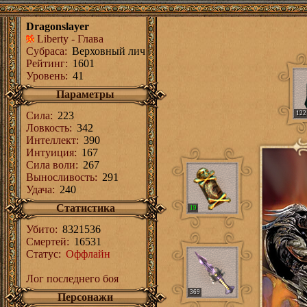
Dragonslayer
Liberty
- Глава
Субраса:
Верховный лич
Рейтинг:
1601
Уровень:
41
Параметры
Сила
:
223
122
Ловкость
:
342
Интеллект
:
390
Интуиция
:
167
Сила воли
:
267
Выносливость
:
291
Удача
:
240
Статистика
19
Убито:
8321536
Смертей:
16531
Статус:
Оффлайн
Лог последнего боя
369
Персонажи