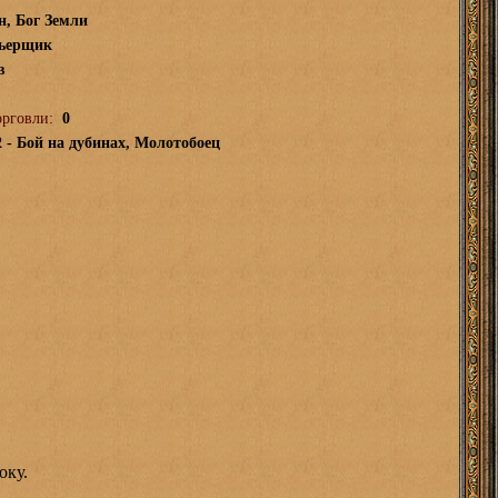
н, Бог Земли
ьерщик
в
орговли:
0
2 - Бой на дубинах, Молотобоец
оку.