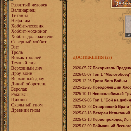
Развитый человек
Валинариец
Титанид
Нефилим
Хоббит-лесовик
Хоббит-мохноног
129
Хоббит-долгожитель
Северный хоббит
Энт
Троль
Вожак троллей
ДОСТИЖЕНИЯ (27)
Темный лич
Верховный лич
2026-05-27
Покоритель Предел
Дроу-воин
2026-05-07
Топ 1 "Молотобоец"
Верховный дроу
2025-12-26
Гроза Бога Войны
Дикий оборотень
2025-12-26
Преодолевший Хао
Беролак
2025-10-11
Непоколебимый Тр
Ракшас
Циклоп
2025-09-05
Топ 1 "Бой на дубин
Скальный гном
2025-02-23
Отворивший Врата 
Древний гном
2025-02-18
Ветеран Испытаний
2025-02-18
Первопроходец Ис
2025-02-09
Поймавший Лесного